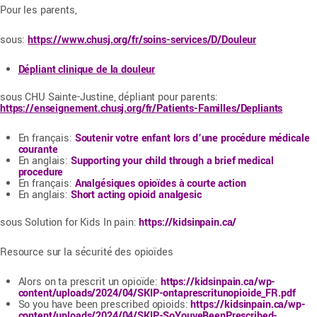
Pour les parents,
sous:
https://www.chusj.org/fr/soins-services/D/Douleur
Dépliant clinique de la douleur
sous CHU Sainte-Justine, dépliant pour parents:
https://enseignement.chusj.org/fr/Patients-Familles/Depliants
En français:
Soutenir votre enfant lors d’une procédure médicale
courante
En anglais:
Supporting your child through a brief medical
procedure
En français:
Analgésiques opioïdes à courte action
En anglais:
Short acting opioid analgesic
sous Solution for Kids In pain:
https://kidsinpain.ca/
Resource sur la sécurité des opioïdes
Alors on ta prescrit un opioïde:
https://kidsinpain.ca/wp-
content/uploads/2024/04/SKIP-ontaprescritunopioide_FR.pdf
So you have been prescribed opioids:
https://kidsinpain.ca/wp-
content/uploads/2024/04/SKIP-SoYouveBeenPrescribed-