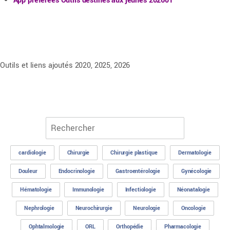
App préférées Outils destinés aux jeunes 202601
Outils et liens ajoutés 2020, 2025, 2026
cardiologie
Chirurgie
Chirurgie plastique
Dermatologie
Douleur
Endocrinologie
Gastroentérologie
Gynécologie
Hématologie
Immunologie
Infectiologie
Néonatalogie
Nephrologie
Neurochirurgie
Neurologie
Oncologie
Ophtalmologie
ORL
Orthopédie
Pharmacologie