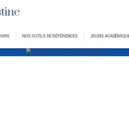
tine
VOIRS
NOS OUTILS DE RÉFÉRENCES
JEUDIS ACADÉMIQU
́moire_drain thora