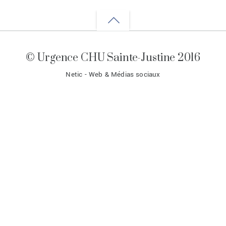
Back
to
© Urgence CHU Sainte-Justine 2016
top
Netic - Web & Médias sociaux