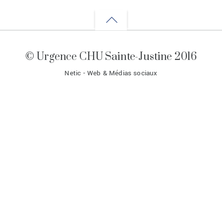
Back
to
© Urgence CHU Sainte-Justine 2016
top
Netic - Web & Médias sociaux