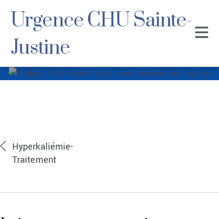
Urgence CHU Sainte-
Justine
Tableau 1
Médicaments
pouvant entraîner
Hyperkaliémie-
Traitement
une HyperK