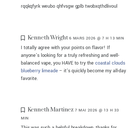
rqqkqfyrk weubo qhfvsgw gplb twobxqthdlivoul
Kenneth Wright
6 MARS 2026 @ 7 H 13 MIN
I totally agree with your points on flavor! If
anyone’s looking for a truly refreshing and well-
balanced vape, you HAVE to try the
coastal clouds
blueberry limeade
– it’s quickly become my all-day
favorite.
Kenneth Martinez
7 MAI 2026 @ 13 H 33
MIN
This was such a helpful breakdown, thanks for