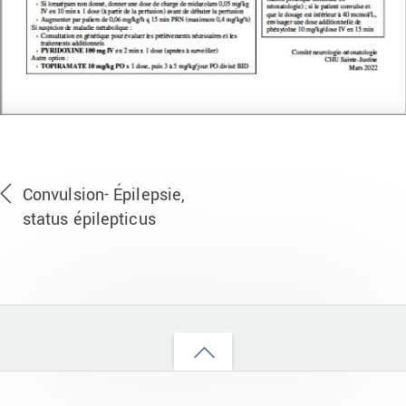
Convulsion- Épilepsie,
status épilepticus
Back
to