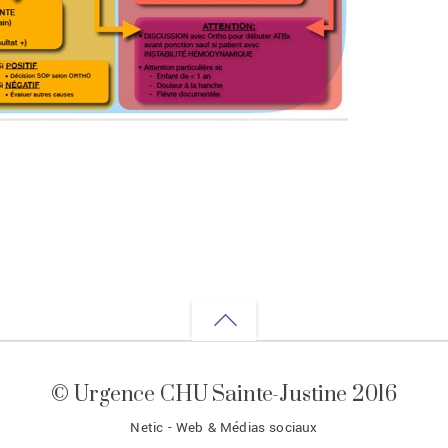
Back
to
© Urgence CHU Sainte-Justine 2016
top
Netic - Web & Médias sociaux