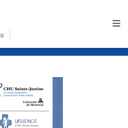
ES
.51.03 PM