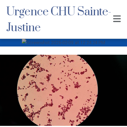
Urgence CHU Sainte-
Justine
Screenshot 2026-
02-09 at
12.24.24 PM