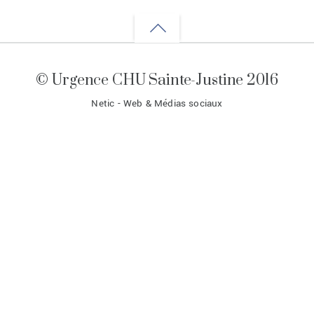
Back
to
© Urgence CHU Sainte-Justine 2016
top
Netic - Web & Médias sociaux