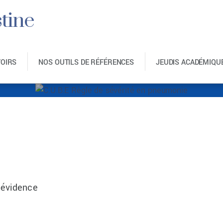
tine
VOIRS
NOS OUTILS DE RÉFÉRENCES
JEUDIS ACADÉMIQU
̀gle de sévérité e
’évidence