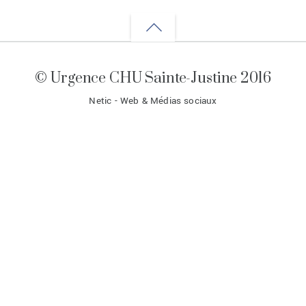
Back
to
© Urgence CHU Sainte-Justine 2016
top
Netic - Web & Médias sociaux