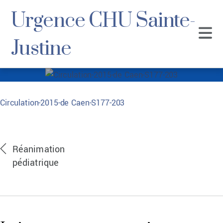
Urgence CHU Sainte-
Justine
Circulation-2015-
Circulation-2015-de Caen-S177-203
de Caen-S177-203
Circulation-2015-de Caen-S177-203
Réanimation
pédiatrique