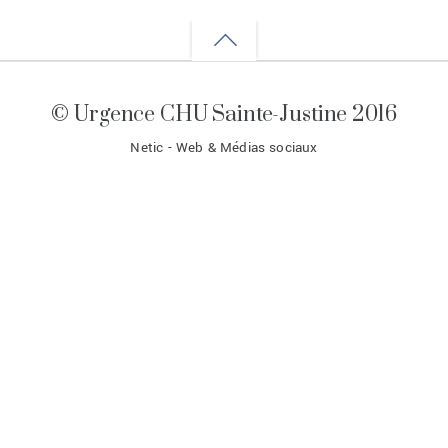
Back
to
© Urgence CHU Sainte-Justine 2016
top
Netic - Web & Médias sociaux