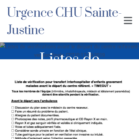
Urgence CHU Sainte-
Justine
Listes de
veìrifications avant
le deìpart du
centre reìfeìrent-
version finale