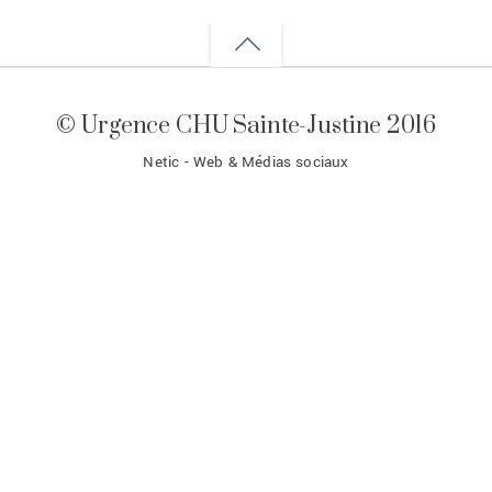
Back
to
© Urgence CHU Sainte-Justine 2016
top
Netic - Web & Médias sociaux