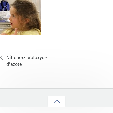
Nitronox- protoxyde
d’azote
Back
to