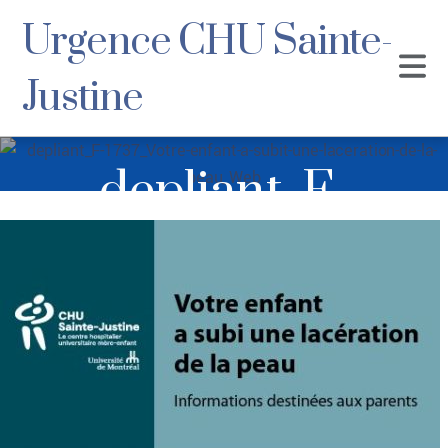
Urgence CHU Sainte-
Justine
depliant_F-
1737_Votre-enfant-
a-subit-une-
laceration-de-la-
peau_Web