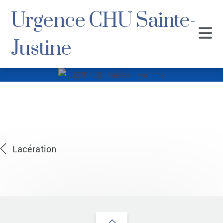
Urgence CHU Sainte-
Justine
20230428 –
tableau vaccins
Lacération
Back