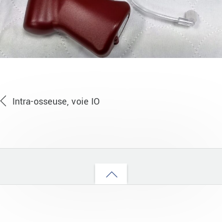
Intra-osseuse, voie IO
Back
to
top