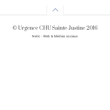
Back
to
© Urgence CHU Sainte-Justine 2016
top
Netic - Web & Médias sociaux