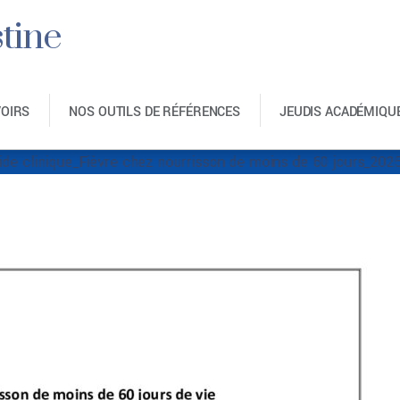
tine
VOIRS
NOS OUTILS DE RÉFÉRENCES
JEUDIS ACADÉMIQU
ièvre chez nourriss
jours_20250214