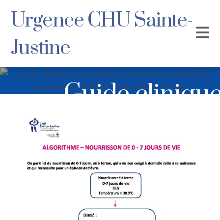
Urgence CHU Sainte-
Justine
Guide clinique
nourrisson de
jours_2022_Tableau
12-