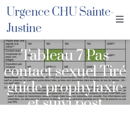
Urgence CHU Sainte-
Justine
Tableau 7 Pas
contact sexuel Tiré
guide prophylaxie
et suivi post
exposition VIH