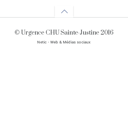
Back
to
© Urgence CHU Sainte-Justine 2016
top
Netic - Web & Médias sociaux