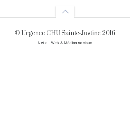
Back
to
© Urgence CHU Sainte-Justine 2016
top
Netic - Web & Médias sociaux