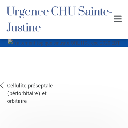
Urgence CHU Sainte-
Justine
Traitement topique
sinusite ORL HSJ
déc 2020 EDT
Cellulite préseptale
(périorbitaire) et
orbitaire