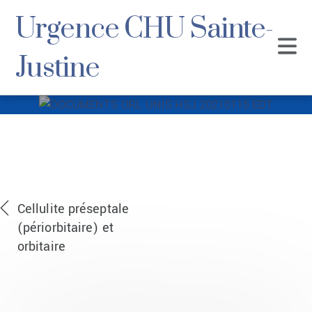
Urgence CHU Sainte-
Justine
DOCUMENTS
ORL UNIS HSJ
20210115 EDT
Cellulite préseptale
(périorbitaire) et
orbitaire