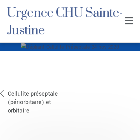
Urgence CHU Sainte-
Justine
Dépliant Cellulite
Préseptale 24 nov
2020
Cellulite préseptale
(périorbitaire) et
orbitaire