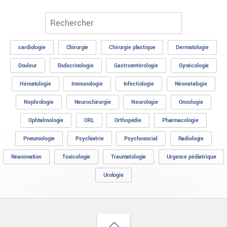
cardiologie
Chirurgie
Chirurgie plastique
Dermatologie
Douleur
Endocrinologie
Gastroentérologie
Gynécologie
Hématologie
Immunologie
Infectiologie
Néonatalogie
Nephrologie
Neurochirurgie
Neurologie
Oncologie
Ophtalmologie
ORL
Orthopédie
Pharmacologie
Pneumologie
Psychiatrie
Psychosocial
Radiologie
Réanimation
Toxicologie
Traumatologie
Urgence pédiatrique
Urologie
Back