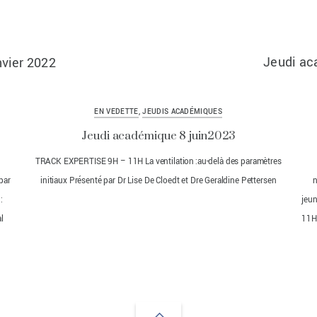
Jeudi ac
nvier 2022
EN VEDETTE
,
JEUDIS ACADÉMIQUES
Jeudi académique 8 juin2023
TRACK EXPERTISE 9H – 11H La ventilation :au-delà des paramètres
par
initiaux Présenté par Dr Lise De Cloedt et Dre Geraldine Pettersen
n
:
jeu
l
11H
Back