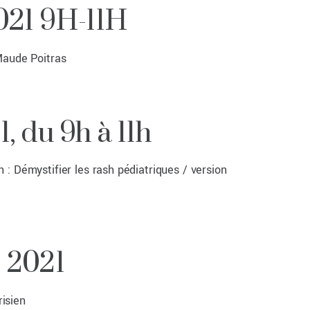
021 9H-11H
 Maude Poitras
, du 9h à 11h
: Démystifier les rash pédiatriques / version
 2021
arisien