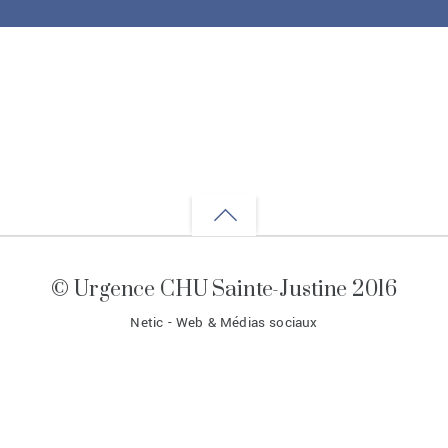
Back
to
© Urgence CHU Sainte-Justine 2016
top
Netic - Web & Médias sociaux