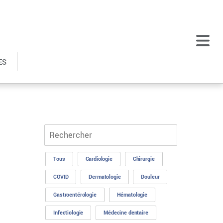
ES
Tous
Cardiologie
Chirurgie
COVID
Dermatologie
Douleur
Gastroentérologie
Hématologie
Infectiologie
Médecine dentaire