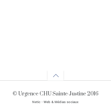
Back
to
© Urgence CHU Sainte-Justine 2016
top
Netic - Web & Médias sociaux