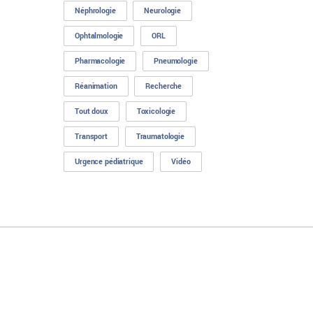
Néphrologie
Neurologie
Ophtalmologie
ORL
Pharmacologie
Pneumologie
Réanimation
Recherche
Tout doux
Toxicologie
Transport
Traumatologie
Urgence pédiatrique
Vidéo