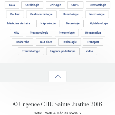
Tous
Cardiologie
Chirurgie
COVID
Dermatologie
Douleur
Gastroentérologie
Hématologie
Infectiologie
Médecine dentaire
Néphrologie
Neurologie
Ophtalmologie
ORL
Pharmacologie
Pneumologie
Réanimation
Recherche
Tout doux
Toxicologie
Transport
Traumatologie
Urgence pédiatrique
Vidéo
Back
to
top
© Urgence CHU Sainte-Justine 2016
Netic - Web & Médias sociaux