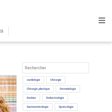
ES
cardiologie
Chirurgie
Chirurgie plastique
Dermatologie
Douleur
Endocrinologie
Gastroentérologie
Gynécologie