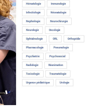
Hématologie
Immunologie
Infectiologie
Néonatalogie
Nephrologie
Neurochirurgie
Neurologie
Oncologie
Ophtalmologie
ORL
Orthopédie
Pharmacologie
Pneumologie
Psychiatrie
Psychosocial
Radiologie
Réanimation
Toxicologie
Traumatologie
Urgence pédiatrique
Urologie