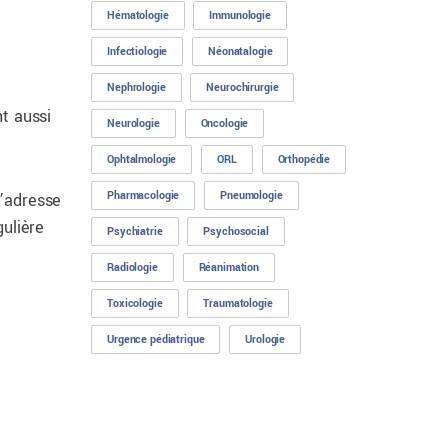
Hématologie
Immunologie
Infectiologie
Néonatalogie
Nephrologie
Neurochirurgie
t aussi
Neurologie
Oncologie
Ophtalmologie
ORL
Orthopédie
Pharmacologie
Pneumologie
s’adresse
gulière
Psychiatrie
Psychosocial
Radiologie
Réanimation
Toxicologie
Traumatologie
Urgence pédiatrique
Urologie