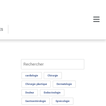
ES
cardiologie
Chirurgie
Chirurgie plastique
Dermatologie
Douleur
Endocrinologie
Gastroentérologie
Gynécologie