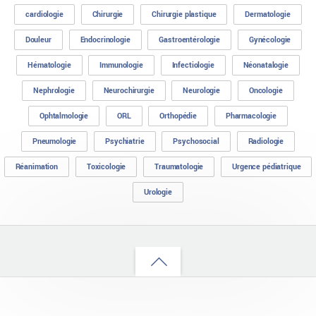
cardiologie
Chirurgie
Chirurgie plastique
Dermatologie
Douleur
Endocrinologie
Gastroentérologie
Gynécologie
Hématologie
Immunologie
Infectiologie
Néonatalogie
Nephrologie
Neurochirurgie
Neurologie
Oncologie
Ophtalmologie
ORL
Orthopédie
Pharmacologie
Pneumologie
Psychiatrie
Psychosocial
Radiologie
Réanimation
Toxicologie
Traumatologie
Urgence pédiatrique
Urologie
Back
to