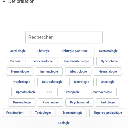
Défibrillation
cardiologie
Chirurgie
Chirurgie plastique
Dermatologie
Douleur
Endocrinologie
Gastroentérologie
Gynécologie
Hématologie
Immunologie
Infectiologie
Néonatalogie
Nephrologie
Neurochirurgie
Neurologie
Oncologie
Ophtalmologie
ORL
Orthopédie
Pharmacologie
Pneumologie
Psychiatrie
Psychosocial
Radiologie
Réanimation
Toxicologie
Traumatologie
Urgence pédiatrique
Urologie