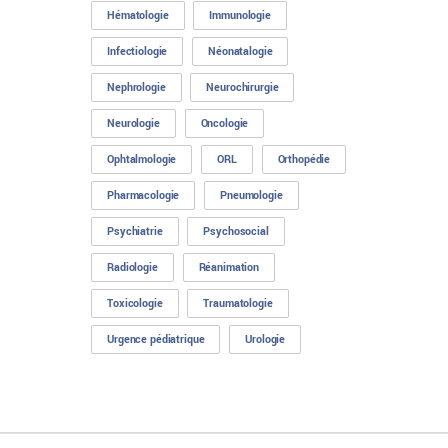
Hématologie
Immunologie
Infectiologie
Néonatalogie
Nephrologie
Neurochirurgie
Neurologie
Oncologie
Ophtalmologie
ORL
Orthopédie
Pharmacologie
Pneumologie
Psychiatrie
Psychosocial
Radiologie
Réanimation
Toxicologie
Traumatologie
Urgence pédiatrique
Urologie