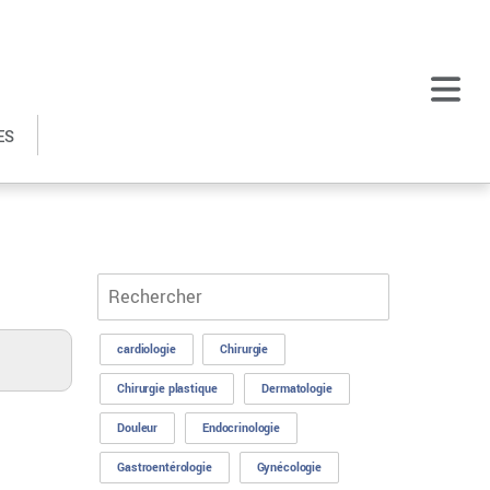
ES
cardiologie
Chirurgie
Chirurgie plastique
Dermatologie
Douleur
Endocrinologie
Gastroentérologie
Gynécologie