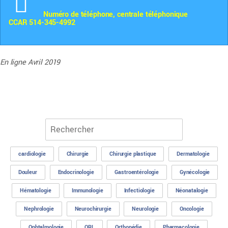
Numéro de téléphone, centrale téléphonique
CCAR 514-345-4992
En ligne Avril 2019
cardiologie
Chirurgie
Chirurgie plastique
Dermatologie
Douleur
Endocrinologie
Gastroentérologie
Gynécologie
Hématologie
Immunologie
Infectiologie
Néonatalogie
Nephrologie
Neurochirurgie
Neurologie
Oncologie
Ophtalmologie
ORL
Orthopédie
Pharmacologie