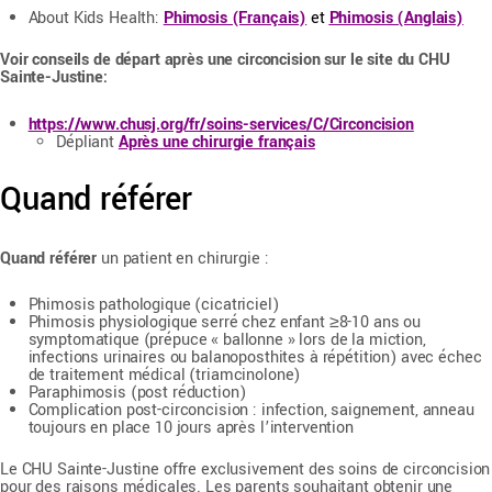
About Kids Health:
Phimosis (Français)
et
Phimosis (Anglais)
Voir conseils de départ après une circoncision sur le site du CHU
Sainte-Justine:
https://www.chusj.org/fr/soins-services/C/Circoncision
Dépliant
Après une chirurgie français
Quand référer
Quand référer
un patient en chirurgie :
Phimosis pathologique (cicatriciel)
Phimosis physiologique serré chez enfant ≥8-10 ans ou
symptomatique (prépuce « ballonne » lors de la miction,
infections urinaires ou balanoposthites à répétition) avec échec
de traitement médical (triamcinolone)
Paraphimosis (post réduction)
Complication post-circoncision : infection, saignement, anneau
toujours en place 10 jours après l’intervention
Le CHU Sainte-Justine offre exclusivement des soins de circoncision
pour des raisons médicales. Les parents souhaitant obtenir une