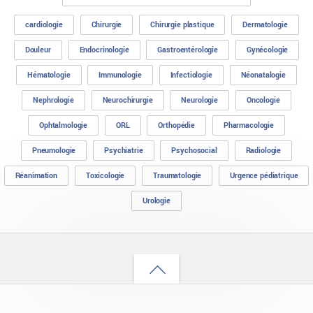
cardiologie
Chirurgie
Chirurgie plastique
Dermatologie
Douleur
Endocrinologie
Gastroentérologie
Gynécologie
Hématologie
Immunologie
Infectiologie
Néonatalogie
Nephrologie
Neurochirurgie
Neurologie
Oncologie
Ophtalmologie
ORL
Orthopédie
Pharmacologie
Pneumologie
Psychiatrie
Psychosocial
Radiologie
Réanimation
Toxicologie
Traumatologie
Urgence pédiatrique
Urologie
Back
to