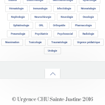
Douleur
Endocrinologie
Gastroentérologie
Gynécologie
Hématologie
Immunologie
Infectiologie
Néonatalogie
Nephrologie
Neurochirurgie
Neurologie
Oncologie
Ophtalmologie
ORL
Orthopédie
Pharmacologie
Pneumologie
Psychiatrie
Psychosocial
Radiologie
Réanimation
Toxicologie
Traumatologie
Urgence pédiatrique
Urologie
Back
to
top
© Urgence CHU Sainte-Justine 2016