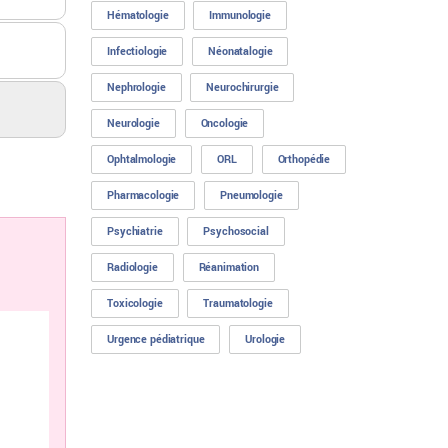
Hématologie
Immunologie
Infectiologie
Néonatalogie
Nephrologie
Neurochirurgie
Neurologie
Oncologie
Ophtalmologie
ORL
Orthopédie
Pharmacologie
Pneumologie
Psychiatrie
Psychosocial
Radiologie
Réanimation
Toxicologie
Traumatologie
Urgence pédiatrique
Urologie