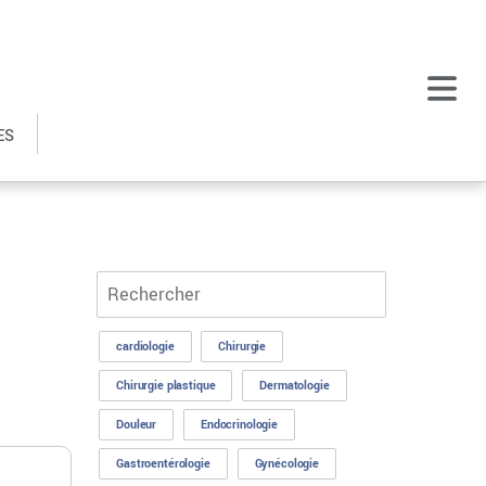
ES
cardiologie
Chirurgie
Chirurgie plastique
Dermatologie
Douleur
Endocrinologie
Gastroentérologie
Gynécologie