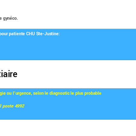
ce gynéco.
pour patiente CHU Ste-Justine:
iaire
gie ou l’urgence, selon le diagnostic le plus probable
1 poste 4992