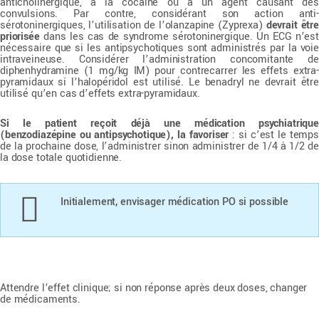
anticholinergique, à la cocaïne ou à un agent causant des
convulsions. Par contre, considérant son action anti-
sérotoninergiques, l’utilisation de l’olanzapine (Zyprexa)
devrait être
priorisée
dans les cas de syndrome sérotoninergique. Un ECG n’est
nécessaire que si les antipsychotiques sont administrés par la voie
intraveineuse. Considérer l’administration concomitante de
diphenhydramine (1 mg/kg IM) pour contrecarrer les effets extra-
pyramidaux si l’halopéridol est utilisé. Le benadryl ne devrait être
utilisé qu’en cas d’effets extra-pyramidaux.
Si le patient reçoit déjà une médication psychiatrique
(benzodiazépine ou antipsychotique), la favoriser
: si c’est le temps
de la prochaine dose, l’administrer sinon administrer de 1/4 à 1/2 de
la dose totale quotidienne.
Initialement, envisager médication PO si possible
Attendre l’effet clinique; si non réponse après deux doses, changer
de médicaments.