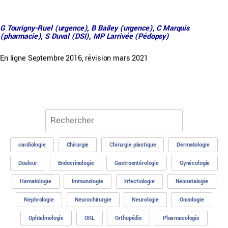
G Tourigny-Ruel (urgence), B Bailey (urgence), C Marquis
(pharmacie), S Duval (DSI), MP Larrivée (Pédopsy)
En ligne Septembre 2016, révision mars 2021
cardiologie
Chirurgie
Chirurgie plastique
Dermatologie
Douleur
Endocrinologie
Gastroentérologie
Gynécologie
Hématologie
Immunologie
Infectiologie
Néonatalogie
Nephrologie
Neurochirurgie
Neurologie
Oncologie
Ophtalmologie
ORL
Orthopédie
Pharmacologie